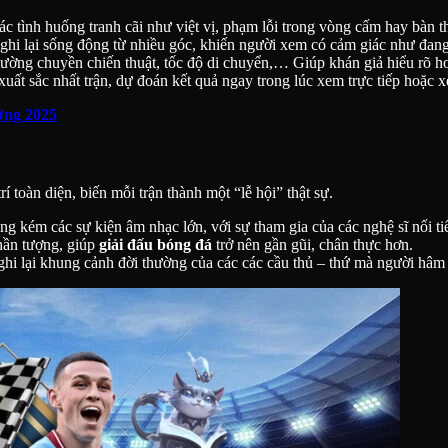
ác tình huống tranh cãi như việt vị, phạm lỗi trong vòng cấm hay bàn 
hi lại sống động từ nhiều góc, khiến người xem có cảm giác như đan
 đường chuyền chiến thuật, tốc độ di chuyển,… Giúp khán giả hiểu rõ hơ
uất sắc nhất trận, dự đoán kết quả ngay trong lúc xem trực tiếp hoặc x
ờng 2025
trí toàn diện, biến mỗi trận thành một “lễ hội” thật sự.
 kém các sự kiện âm nhạc lớn, với sự tham gia của các nghệ sĩ nổi ti
thần tượng, giúp
giải đấu bóng đá
trở nên gần gũi, chân thực hơn.
hi lại khung cảnh đời thường của các các cầu thủ – thứ mà người hâm