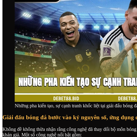
Những pha kiến tạo, sự cạnh tranh khốc liệt tại giải đấu bóng đ
Giải đấu bóng đá bước vào kỷ nguyên số, ứng dụng 
Không đề không thừa nhận rằng công nghệ đã thay đổi bộ môn bóng đá
khán giả. Một số công nghệ nổi bật gồm: