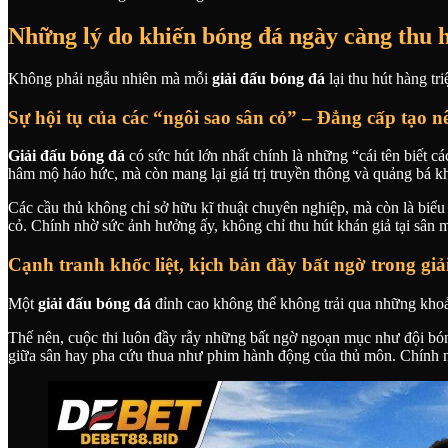
Những lý do khiến bóng đá ngày càng thu 
Không phải ngẫu nhiên mà mỗi
giải đấu bóng đá
lại thu hút hàng tr
Sự hội tụ của các “ngôi sao sân cỏ” – Đẳng cấp tạo 
Giải đấu bóng đá
có sức hút lớn nhất chính là những “cái tên biết 
hâm mộ háo hức, mà còn mang lại giá trị truyền thông và quảng bá k
Các cầu thủ không chỉ sở hữu kĩ thuật chuyên nghiệp, mà còn là biểu 
cỏ. Chính nhờ sức ảnh hưởng ấy, không chỉ thu hút khán giả tại sân 
Cạnh tranh khốc liệt, kịch bản đầy bất ngờ trong gi
Một
giải đấu bóng đá
đỉnh cao không thể không trải qua những khoả
Thế nên, cuộc thi luôn đầy rẫy những bất ngờ ngoạn mục như đội bóng
giữa sân hay pha cứu thua như phim hành động của thủ môn. Chính n