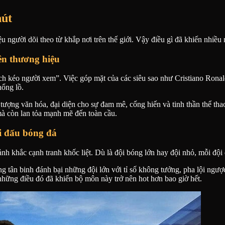
hút
iệu người dõi theo từ khắp nơi trên thế giới. Vậy điều gì đã khiến nhiề
nên thương hiệu
cách kéo người xem”. Việc góp mặt của các siêu sao như Cristiano Ron
hổng lồ.
tượng văn hóa, đại diện cho sự đam mê, cống hiến và tinh thần thể tha
mà còn lan tỏa mạnh mẽ đến toàn cầu.
ải đấu bóng đá
nh khắc cạnh tranh khốc liệt. Dù là đội bóng lớn hay đội nhỏ, mỗi đội
 tân binh đánh bại những đội lớn với tỉ số không tưởng, pha lội ngượ
hững điều đó đã khiến bộ môn này trở nên hot hơn bao giờ hết.