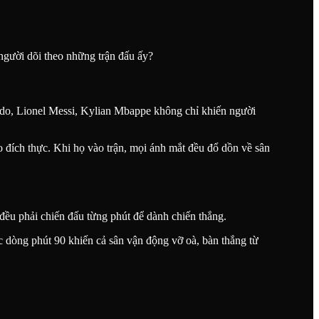
u người dõi theo những trận đấu ấy?
aldo, Lionel Messi, Kylian Mbappe không chỉ khiến người
o đích thực. Khi họ vào trận, mọi ánh mắt đều đổ dồn về sân
 đều phải chiến đấu từng phút để dành chiến thắng.
c dòng phút 90 khiến cả sân vận động vỡ oà, bàn thắng từ