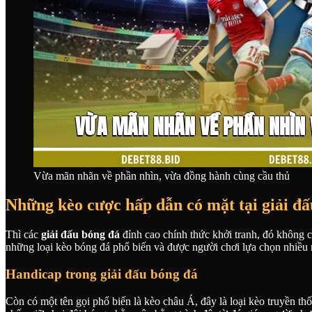
Vừa mãn nhãn về phần nhìn, vừa đồng hành cùng cầu thủ
Những kèo cược hấp dẫn có mặt tại giải đấ
Thì các
giải đấu bóng đá
đỉnh cao chính thức khởi tranh, đó không c
những loại kèo bóng đá phổ biến và được người chơi lựa chọn nhiều nh
Handicap trong giải đấu bóng đá
Còn có một tên gọi phổ biến là kèo châu Á, đây là loại kèo truyền thố