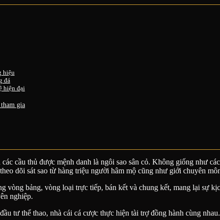
g hiệu
g đá
 hiện đại
 tham gia
 các cầu thủ được mệnh danh là ngôi sao sân cỏ. Không giống như các g
 theo dõi sát sao từ hàng triệu người hâm mộ cũng như giới chuyên mô
 vòng bảng, vòng loại trực tiếp, bán kết và chung kết, mang lại sự kịch
yên nghiệp.
 đầu tư thể thao, nhà cái cá cược thực hiện tài trợ đồng hành cùng nhau.