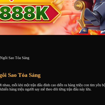
 Ngôi Sao Tỏa Sáng
gôi Sao Tỏa Sáng
nhau, mỗi khi một trận đấu đỉnh cao diễn ra hàng triệu con tim yêu bộ
khiến hàng triệu người say mê theo dõi từng trận đấu nảy lửa.