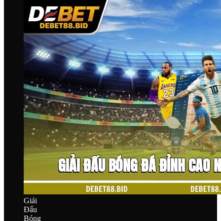
Giải
Đấu
Bóng