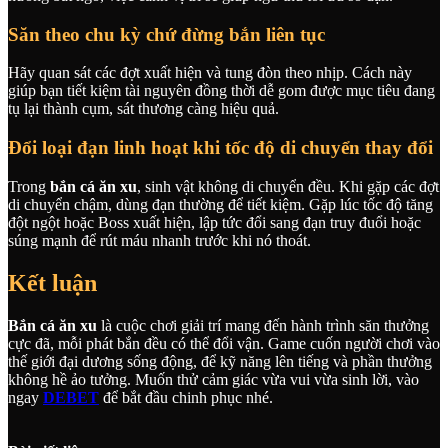
Săn theo chu kỳ chứ đừng bắn liên tục
Hãy quan sát các đợt xuất hiện và tung đòn theo nhịp. Cách này
giúp bạn tiết kiệm tài nguyên đồng thời dễ gom được mục tiêu đang
tụ lại thành cụm, sát thương càng hiệu quả.
Đổi loại đạn linh hoạt khi tốc độ di chuyển thay đổi
Trong
bắn cá ăn xu
, sinh vật không di chuyển đều. Khi gặp các đợt
di chuyển chậm, dùng đạn thường để tiết kiệm. Gặp lúc tốc độ tăng
đột ngột hoặc Boss xuất hiện, lập tức đổi sang đạn truy đuổi hoặc
súng mạnh để rút máu nhanh trước khi nó thoát.
Kết luận
Bắn cá ăn xu
là cuộc chơi giải trí mang đến hành trình săn thưởng
cực đã, mỗi phát bắn đều có thể đổi vận. Game cuốn người chơi vào
thế giới đại dương sống động, để kỹ năng lên tiếng và phần thưởng
không hề ảo tưởng. Muốn thử cảm giác vừa vui vừa sinh lời, vào
ngay
DEBET
để bắt đầu chinh phục nhé.