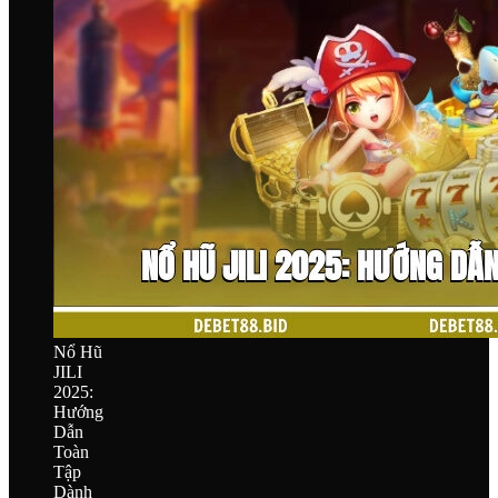
Nổ Hũ
JILI
2025:
Hướng
Dẫn
Toàn
Tập
Dành