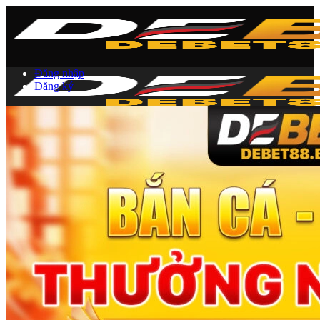
Chuyển
đến
nội
dung
Đăng nhập
Đăng ký
DEBET
Casino
Bắn Cá
Đá Gà
Thể Thao
Xổ Số
Khuyến Mãi
Tin Tức
Đăng nhập
Đăng ký