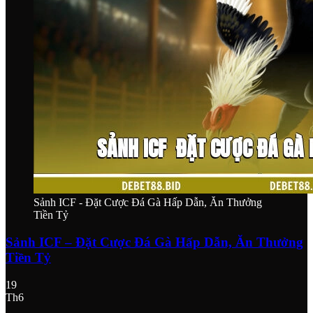
Sảnh ICF - Đặt Cược Đá Gà Hấp Dẫn, Ăn Thưởng
Tiền Tỷ
Sảnh ICF – Đặt Cược Đá Gà Hấp Dẫn, Ăn Thưởng
Tiền Tỷ
19
Th6