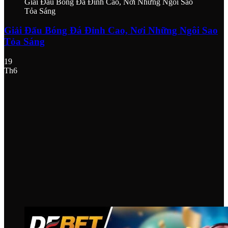
Giải Đấu Bóng Đá Đỉnh Cao, Nơi Những Ngôi Sao
Tỏa Sáng
Giải Đấu Bóng Đá Đỉnh Cao, Nơi Những Ngôi Sao
Tỏa Sáng
19
Th6