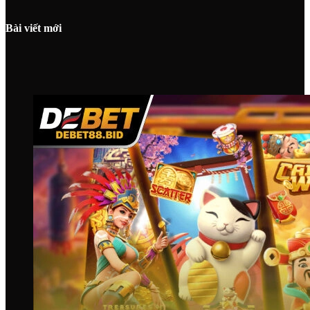
Bài viết mới