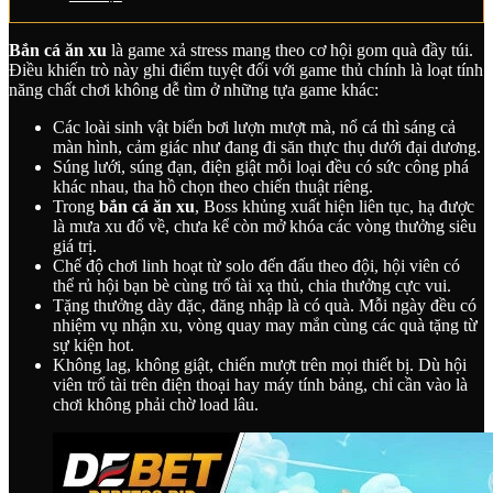
Bắn cá ăn xu
là game xả stress mang theo cơ hội gom quà đầy túi.
Điều khiến trò này ghi điểm tuyệt đối với game thủ chính là loạt tính
năng chất chơi không dễ tìm ở những tựa game khác:
Các loài sinh vật biển bơi lượn mượt mà, nổ cá thì sáng cả
màn hình, cảm giác như đang đi săn thực thụ dưới đại dương.
Súng lưới, súng đạn, điện giật mỗi loại đều có sức công phá
khác nhau, tha hồ chọn theo chiến thuật riêng.
Trong
bắn cá ăn xu
, Boss khủng xuất hiện liên tục, hạ được
là mưa xu đổ về, chưa kể còn mở khóa các vòng thưởng siêu
giá trị.
Chế độ chơi linh hoạt từ solo đến đấu theo đội, hội viên có
thể rủ hội bạn bè cùng trổ tài xạ thủ, chia thưởng cực vui.
Tặng thưởng dày đặc, đăng nhập là có quà. Mỗi ngày đều có
nhiệm vụ nhận xu, vòng quay may mắn cùng các quà tặng từ
sự kiện hot.
Không lag, không giật, chiến mượt trên mọi thiết bị. Dù hội
viên trổ tài trên điện thoại hay máy tính bảng, chỉ cần vào là
chơi không phải chờ load lâu.