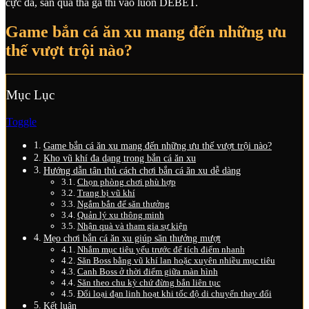
cực đã, săn quà thả ga thì vào luôn DEBET.
Game bắn cá ăn xu mang đến những ưu
thế vượt trội nào?
Mục Lục
Toggle
Game bắn cá ăn xu mang đến những ưu thế vượt trội nào?
Kho vũ khí đa dạng trong bắn cá ăn xu
Hướng dẫn tân thủ cách chơi bắn cá ăn xu dễ dàng
Chọn phòng chơi phù hợp
Trang bị vũ khí
Ngắm bắn để săn thưởng
Quản lý xu thông minh
Nhận quà và tham gia sự kiện
Mẹo chơi bắn cá ăn xu giúp săn thưởng mượt
Nhắm mục tiêu yếu trước để tích điểm nhanh
Săn Boss bằng vũ khí lan hoặc xuyên nhiều mục tiêu
Canh Boss ở thời điểm giữa màn hình
Săn theo chu kỳ chứ đừng bắn liên tục
Đổi loại đạn linh hoạt khi tốc độ di chuyển thay đổi
Kết luận