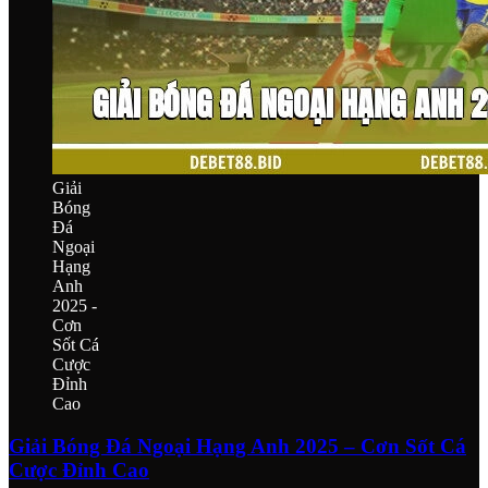
Giải
Bóng
Đá
Ngoại
Hạng
Anh
2025 -
Cơn
Sốt Cá
Cược
Đỉnh
Cao
Giải Bóng Đá Ngoại Hạng Anh 2025 – Cơn Sốt Cá
Cược Đỉnh Cao