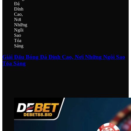
Đá
Đỉnh
Cao,
Nơi
Những
Ngôi
Sao
Tỏa
Sáng
Giải Đấu Bóng Đá Đỉnh Cao, Nơi Những Ngôi Sao
Tỏa Sáng