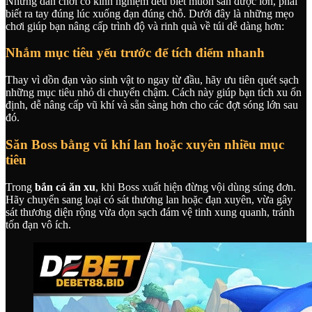
Nhưng dân chơi có kinh nghiệm đều biết muốn săn được lớn, phải
biết ra tay đúng lúc xuống đạn đúng chỗ. Dưới đây là những mẹo
chơi giúp bạn nâng cấp trình độ và rinh quà về túi dễ dàng hơn:
Nhắm mục tiêu yếu trước để tích điểm nhanh
Thay vì dồn đạn vào sinh vật to ngay từ đầu, hãy ưu tiên quét sạch
những mục tiêu nhỏ di chuyển chậm. Cách này giúp bạn tích xu ổn
định, dễ nâng cấp vũ khí và sẵn sàng hơn cho các đợt sóng lớn sau
đó.
Săn Boss bằng vũ khí lan hoặc xuyên nhiều mục
tiêu
Trong
bắn cá ăn xu
, khi Boss xuất hiện đừng vội dùng súng đơn.
Hãy chuyển sang loại có sát thương lan hoặc đạn xuyên, vừa gây
sát thương diện rộng vừa dọn sạch đám vệ tinh xung quanh, tránh
tốn đạn vô ích.