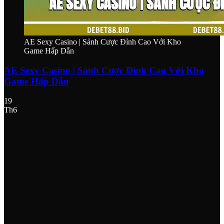
AE Sexy Casino | Sảnh Cược Đỉnh Cao Với Kho
Game Hấp Dẫn
AE Sexy Casino | Sảnh Cược Đỉnh Cao Với Kho
Game Hấp Dẫn
19
Th6